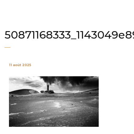
50871168333_1143049e8
11 août 2025