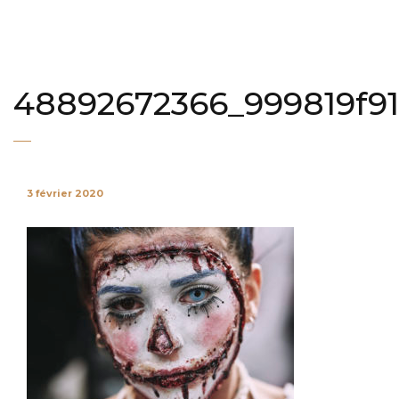
48892672366_999819f9
3 février 2020